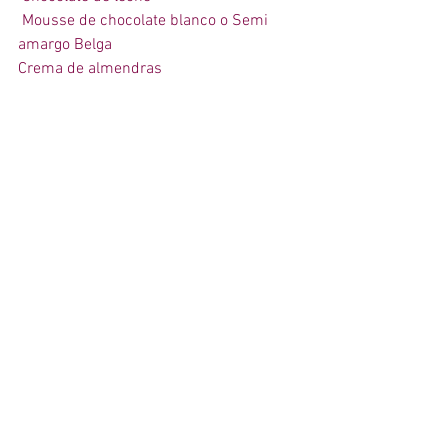
 Mousse de chocolate blanco o Semi 
amargo Belga 
Crema de almendras 
 Crema de masmelo  
Nutella 
CUBIERTAS 
fondant 
crema 
naked cake  
buttercream 
crema de masmelos 
cheesecake 