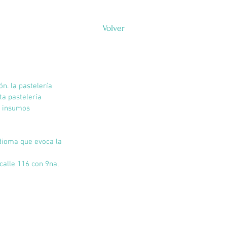
Volver
n. la pastelería 
ta pastelería 
s insumos 
dioma que evoca la 
calle 116 con 9na, 