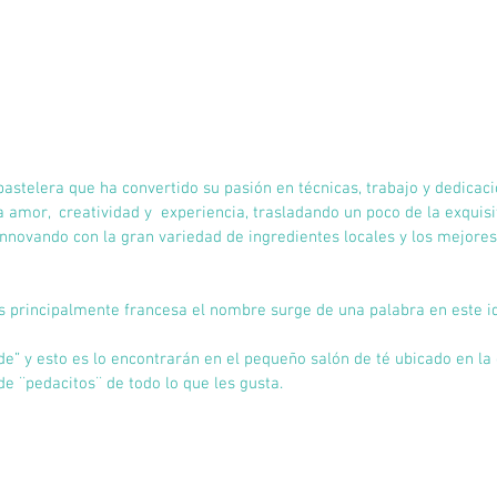
pastelera que ha convertido su pasión en técnicas, trabajo y dedicació
 amor,  creatividad y  experiencia, trasladando un poco de la exquisi
innovando con la gran variedad de ingredientes locales y los mejore
es principalmente francesa el nombre surge de una palabra en este i
 de” y esto es lo encontrarán en el pequeño salón de té ubicado en la 
de ¨pedacitos¨ de todo lo que les gusta.